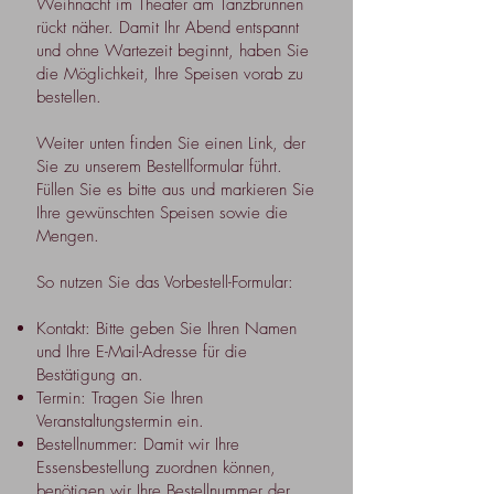
Weihnacht im Theater am Tanzbrunnen
rückt näher. Damit Ihr Abend entspannt
und ohne Wartezeit beginnt, haben Sie
die Möglichkeit, Ihre Speisen vorab zu
bestellen.
Weiter unten finden Sie einen Link, der
Sie zu unserem Bestellformular führt.
Füllen Sie es bitte aus und markieren Sie
Ihre gewünschten Speisen sowie die
Mengen.
So nutzen Sie das Vorbestell-Formular:
Kontakt: Bitte geben Sie Ihren Namen
und Ihre E-Mail-Adresse für die
Bestätigung an.
Termin: Tragen Sie Ihren
Veranstaltungstermin ein.
Bestellnummer: Damit wir Ihre
Essensbestellung zuordnen können,
benötigen wir Ihre Bestellnummer der