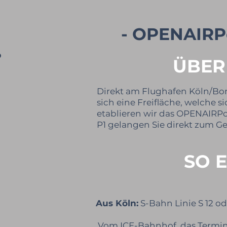
- OPENAIRP
ÜBER
Direkt am Flughafen Köln/Bo
sich eine Freifläche, welche s
etablieren wir das OPENAIRPo
P1 gelangen Sie direkt zum G
SO 
Aus Köln:
S-Bahn Linie S 12 o
Vom ICE-Bahnhof, das Termina