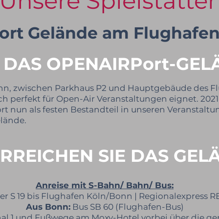
Unsere Spielstätte
ort
Gelände am Flughafen
 DAS OPENAIRPort-GEL
nn, zwischen Parkhaus P2 und Hauptgebäude des Fl
ich perfekt für Open-Air Veranstaltungen eignet. 202
rt nun als festen Bestandteil in unseren Veranstalt
elände.
ERREICHEN SIE DAS GEL
Anreise mit S-Bahn/ Bahn/ Bus:
der S 19 bis Flughafen Köln/Bonn | Regionalexpress 
Aus Bonn:
Bus SB 60 (Flughafen-Bus)
l 1 und Fußwege am Moxy-Hotel vorbei über die gep