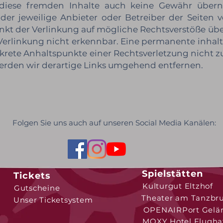
diese fremden Inhalte auch keine Gewähr übern
s der jeweilige Anbieter oder Betreiber der Seiten v
kt der Verlinkung auf mögliche Rechtsverstöße über
erlinkung nicht erkennbar. Eine permanente inhaltl
nkrete Anhaltspunkte einer Rechtsverletzung nicht
erden wir derartige Links umgehend entfernen.
Folgen Sie uns auch auf unseren Social Media Kanälen:
Spielstätten
Tickets
Kulturgut Eltzhof
Gutscheine
Theater am Tanzbr
Unser Ticketsystem
OPENAIRPort Gelä
MOXY Hotel Flugha