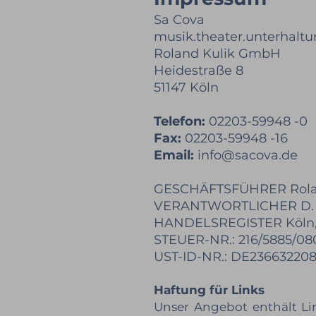
Sa Cova
musik.theater.unterhalt
Roland Kulik GmbH
Heidestraße
8
51147 Köln
Telefon:
02203-59948 -0
Fax:
02203-59948 -16
Email:
info@sacova.de
GESCHÄFTSFÜHRER Rola
VERANTWORTLICHER D. 
HANDELSREGISTER Köln,
STEUER-NR.: 216/5885/08
UST-ID-NR.: DE23663220
Haftung für Links
Unser Angebot enthält Lin