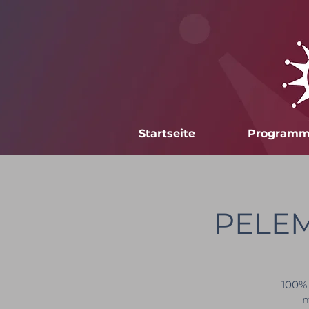
Startseite
Program
PELEM
100% 
m