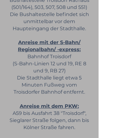
Bushaltestelle Troisdorf Rathaus
(501/164), 503, 507, 508 und 551)
Die Bushaltestelle befindet sich
unmittelbar vor dem
Haupteingang der Stadthalle.
Anreise mit der S-Bahn/
Regionalbahn/ -express:
Bahnhof Troisdorf
(S-Bahn-Linien 12 und 19, RE 8
und 9, RB 27)
Die Stadthalle liegt etwa 5
Minuten Fußweg vom
Troisdorfer Bahnhof entfernt.
Anreise mit dem PKW:
A59 bis Ausfahrt 38 "Troisdorf",
Sieglarer Straße folgen, dann bis
Kölner Straße fahren.