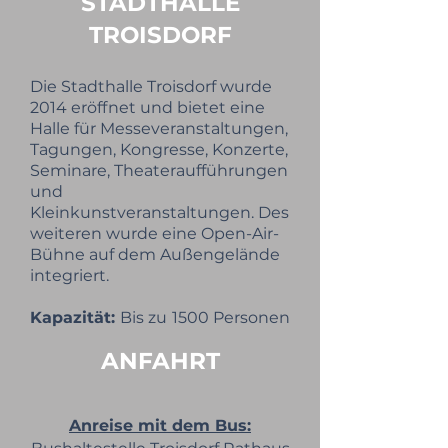
STADTHALLE
TROISDORF
Die Stadthalle Troisdorf wurde
2014 eröffnet und bietet eine
Halle für Messeveranstaltungen,
Tagungen, Kongresse, Konzerte,
Seminare, Theateraufführungen
und
Kleinkunstveranstaltungen. Des
weiteren wurde eine Open-Air-
Bühne auf dem Außengelände
integriert.
Kapazität:
Bis zu
1500 Personen
ANFAHRT
Anreise mit dem Bus: