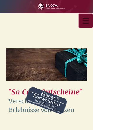
"Sa Cova Gutscheine"
Verschenken Sie
Erlebnisse von Herzen