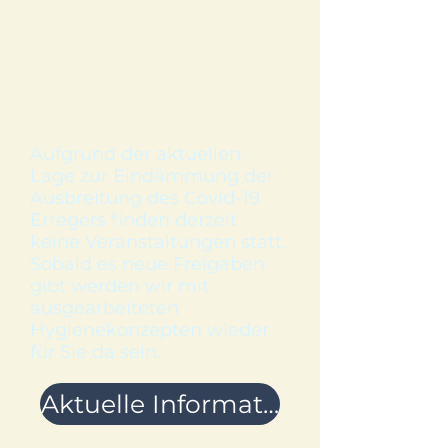
Aufgrund der aktuellen
Lage zur Eindämmung der
Ausbreitung des Covid-19
Erregers finden derzeit
keine Veranstaltungen statt.
Sobald es neue Freigaben
gibt werden wir mit
ausgearbeiteten
Hygienekonzepten wieder
für Sie da sein.
Aktuelle Informationen