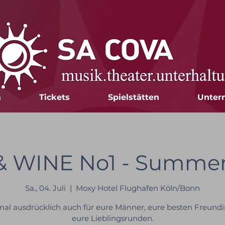
m
Tickets
Spielstätten
Unter
 WINE No1 - Summer
Sa., 04. Juli
  |  
Moxy Hotel Flughafen Köln/Bonn
al ausdrücklich auch für eure Männer, eure besten Freund
eure Lieblingsrunden.