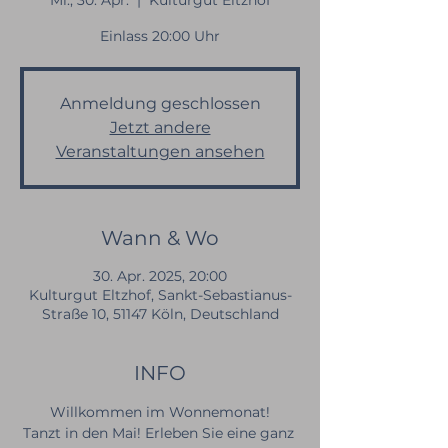
Mi., 30. Apr.
  |  
Kulturgut Eltzhof
Einlass 20:00 Uhr
Anmeldung geschlossen
Jetzt andere
Veranstaltungen ansehen
Wann & Wo
30. Apr. 2025, 20:00
Kulturgut Eltzhof, Sankt-Sebastianus-
Straße 10, 51147 Köln, Deutschland
INFO
Willkommen im Wonnemonat!
Tanzt in den Mai! Erleben Sie eine ganz 