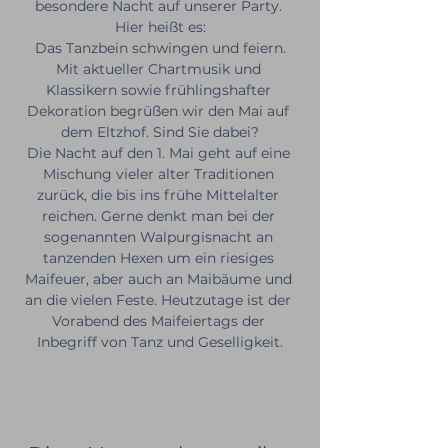
besondere Nacht auf unserer Party. 
Hier heißt es:
Das Tanzbein schwingen und feiern.
Mit aktueller Chartmusik und 
Klassikern sowie frühlingshafter 
Dekoration begrüßen wir den Mai auf 
dem Eltzhof. Sind Sie dabei?
Die Nacht auf den 1. Mai geht auf eine 
Mischung vieler alter Traditionen 
zurück, die bis ins frühe Mittelalter 
reichen. Gerne denkt man bei der 
sogenannten Walpurgisnacht an 
tanzenden Hexen um ein riesiges 
Maifeuer, aber auch an Maibäume und 
an die vielen Feste. Heutzutage ist der 
Vorabend des Maifeiertags der 
Inbegriff von Tanz und Geselligkeit.