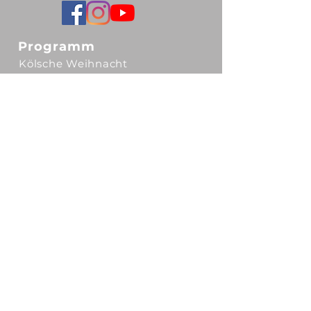
Programm
Kölsche Weihnacht
Kölsch Milljö
Kulinarische Verzällcher
Tickets
Gutscheine
Unser Ticketsystem
Spielstätten
Kulturgut Eltzhof
Theater am Tanzbrunnen
OPENAIRPort Gelände Flughafen
MOXY Hotel Flughafen Köln/Bonn