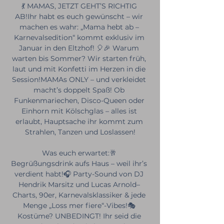
💃 MAMAS, JETZT GEHT’S RICHTIG 
AB!Ihr habt es euch gewünscht – wir 
machen es wahr: „Mama hebt ab – 
Karnevalsedition“ kommt exklusiv im 
Januar in den Eltzhof! 🎈🎉 Warum 
warten bis Sommer? Wir starten früh, 
laut und mit Konfetti im Herzen in die 
Session!MAMAs ONLY – und verkleidet 
macht’s doppelt Spaß! Ob 
Funkenmariechen, Disco-Queen oder 
Einhorn mit Kölschglas – alles ist 
erlaubt, Hauptsache ihr kommt zum 
Strahlen, Tanzen und Loslassen!
Was euch erwartet:🥂 
Begrüßungsdrink aufs Haus – weil ihr’s 
verdient habt!🎧 Party-Sound von DJ 
Hendrik Marsitz und Lucas Arnold– 
Charts, 90er, Karnevalsklassiker & jede 
Menge „Loss mer fiere“-Vibes!🎭 
Kostüme? UNBEDINGT! Ihr seid die 