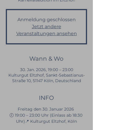
Karnevalsedition im Eltzhof!
Anmeldung geschlossen
Jetzt andere
Veranstaltungen ansehen
Wann & Wo
30. Jan. 2026, 19:00 – 23:00
Kulturgut Eltzhof, Sankt-Sebastianus-
Straße 10, 51147 Köln, Deutschland
INFO
Freitag den 30. Januar 2026 
🕖 19:00 – 23:00 Uhr (Einlass ab 18:30 
Uhr)📍 Kulturgut Eltzhof, Köln