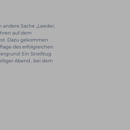
n andere Sache „Leeder, 
ahren auf dem 
 fest. Dazu gekommen 
flage des erfolgreichen 
rgrund: Ein Streifzug 
lliger Abend , bei dem 