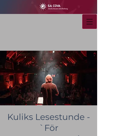
Kuliks Lesestunde -
`För