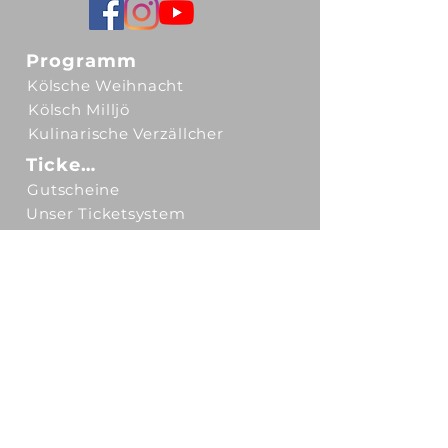
Programm
Kölsche Weihnacht
Kölsch Milljö
Kulinarische Verzällcher
Tickets
Gutscheine
Unser Ticketsystem
Spielstätten
Kulturgut Eltzhof
Theater am Tanzbrunnen
OPENAIRPort Gelände Flughafen
MOXY Hotel Flughafen Köln/Bonn