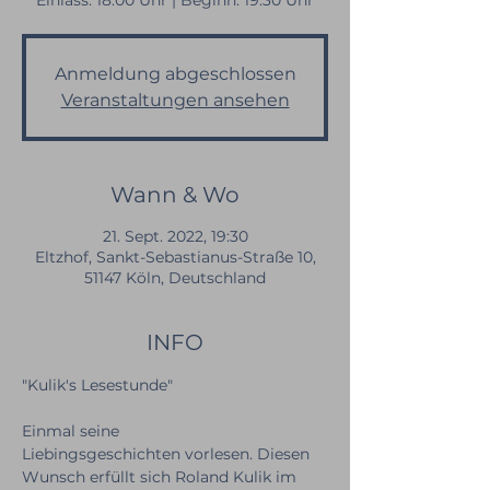
Einlass: 18:00 Uhr | Beginn: 19:30 Uhr
Anmeldung abgeschlossen
Veranstaltungen ansehen
Wann & Wo
21. Sept. 2022, 19:30
Eltzhof, Sankt-Sebastianus-Straße 10,
51147 Köln, Deutschland
INFO
Einmal seine 
Liebingsgeschichten vorlesen. Diesen 
Wunsch erfüllt sich Roland Kulik im 