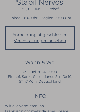
"Stabil Nervös"
Mi., 05. Juni
  |  
Eltzhof
Einlass 18:00 Uhr | Beginn 20:00 Uhr
Anmeldung abgeschlossen
Veranstaltungen ansehen
Wann & Wo
05. Juni 2024, 20:00
Eltzhof, Sankt-Sebastianus-Straße 10,
51147 Köln, Deutschland
INFO
Wir alle vermissen ihn.
Frank ist nicht mehr da, aber unsere 