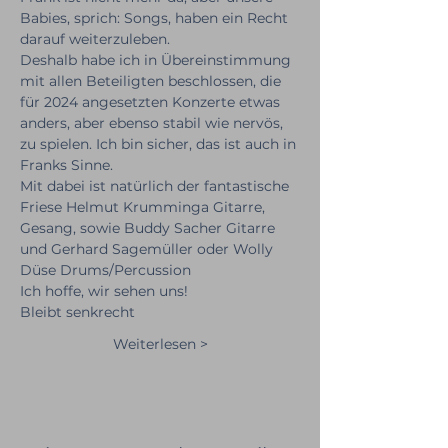
Babies, sprich: Songs, haben ein Recht 
darauf weiterzuleben.
Deshalb habe ich in Übereinstimmung 
mit allen Beteiligten beschlossen, die 
für 2024 angesetzten Konzerte etwas 
anders, aber ebenso stabil wie nervös, 
zu spielen. Ich bin sicher, das ist auch in 
Franks Sinne.
Mit dabei ist natürlich der fantastische 
Friese Helmut Krumminga Gitarre, 
Gesang, sowie Buddy Sacher Gitarre 
und Gerhard Sagemüller oder Wolly 
Düse Drums/Percussion
Ich hoffe, wir sehen uns!
Bleibt senkrecht
Weiterlesen >