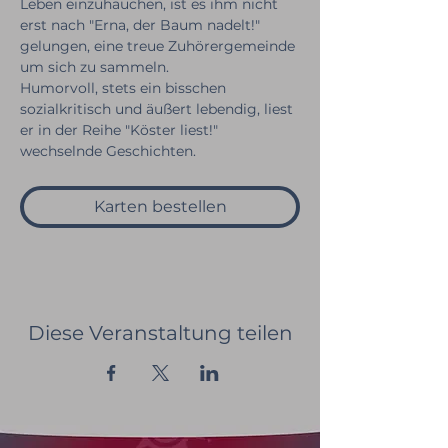
Leben einzuhauchen, ist es ihm nicht 
erst nach "Erna, der Baum nadelt!" 
gelungen, eine treue Zuhörergemeinde 
um sich zu sammeln.
Humorvoll, stets ein bisschen 
sozialkritisch und äußert lebendig, liest 
er in der Reihe "Köster liest!" 
wechselnde Geschichten.
Karten bestellen
Diese Veranstaltung teilen