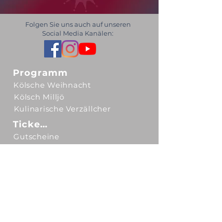
Folgen Sie uns auch auf unseren
Social Media Kanälen:
Programm
Kölsche Weihnacht
Kölsch Milljö
Kulinarische Verzällcher
Tickets
Gutscheine
Unser Ticketsystem
Spielstätten
Kulturgut Eltzhof