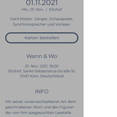
01.11.2021
Mo., 01. Nov.
  |  
Eltzhof
Gerd Köster- Sänger, Schauspieler,
Karten bestellen
Wann & Wo
01. Nov. 2021, 18:00
Eltzhof, Sankt-Sebastianus-Straße 10,
51147 Köln, Deutschland
INFO
Mit seiner unverwechselbaren Art dem 
geschriebenen Wort und den Figuren 
der von ihm ausgesuchten Leseteile 