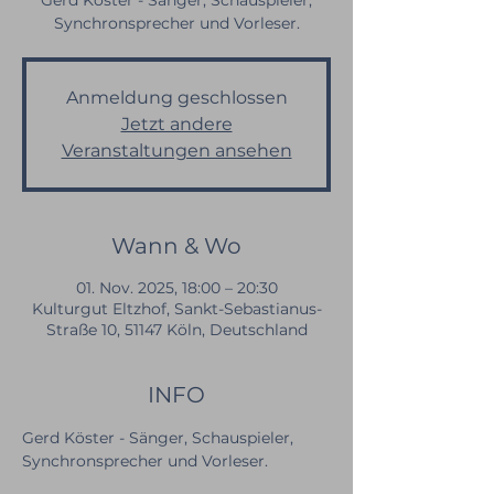
Gerd Köster - Sänger, Schauspieler,
Synchronsprecher und Vorleser.
Anmeldung geschlossen
Jetzt andere
Veranstaltungen ansehen
Wann & Wo
01. Nov. 2025, 18:00 – 20:30
Kulturgut Eltzhof, Sankt-Sebastianus-
Straße 10, 51147 Köln, Deutschland
INFO
Gerd Köster - Sänger, Schauspieler, 
Synchronsprecher und Vorleser.