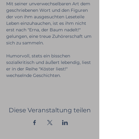
Mit seiner unverwechselbaren Art dem 
geschriebenen Wort und den Figuren 
der von ihm ausgesuchten Leseteile 
Leben einzuhauchen, ist es ihm nicht 
erst nach "Erna, der Baum nadelt!" 
gelungen, eine treue Zuhörerschaft um 
sich zu sammeln.
Humorvoll, stets ein bisschen 
sozialkritisch und äußert lebendig, liest 
er in der Reihe "Köster liest!" 
wechselnde Geschichten.
Diese Veranstaltung teilen