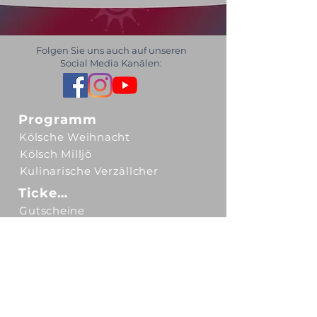
Folgen Sie uns auch auf unseren
Social Media Kanälen:
Programm
Kölsche Weihnacht
Kölsch Milljö
Kulinarische Verzällcher
Tickets
Gutscheine
Unser Ticketsystem
Spielstätten
Kulturgut Eltzhof