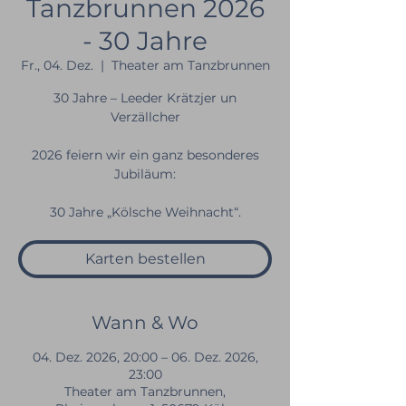
Tanzbrunnen 2026
- 30 Jahre
Fr., 04. Dez.
  |  
Theater am Tanzbrunnen
30 Jahre – Leeder Krätzjer un
Verzällcher
2026 feiern wir ein ganz besonderes
Jubiläum:
30 Jahre „Kölsche Weihnacht“.
Karten bestellen
Wann & Wo
04. Dez. 2026, 20:00 – 06. Dez. 2026,
23:00
Theater am Tanzbrunnen,