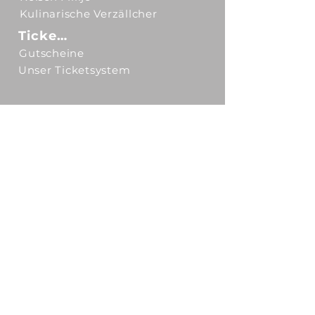
Kulinarische Verzällcher
Tickets
Gutscheine
Unser Ticketsystem
Spielstätten
Kulturgut Eltzhof
Theater am Tanzbrunnen
OPENAIRPort Gelände Flughafen
MOXY Hotel Flughafen Köln/Bonn
Über uns
Geschichte
Kontakt
Newsletter