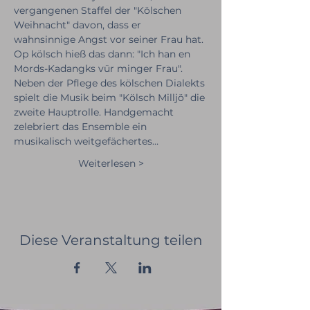
vergangenen Staffel der "Kölschen 
Weihnacht" davon, dass er 
wahnsinnige Angst vor seiner Frau hat. 
Op kölsch hieß das dann: "Ich han en 
Mords-Kadangks vür minger Frau". 
Neben der Pflege des kölschen Dialekts 
spielt die Musik beim "Kölsch Milljö" die 
zweite Hauptrolle. Handgemacht 
zelebriert das Ensemble ein 
musikalisch weitgefächertes…
Weiterlesen >
Diese Veranstaltung teilen