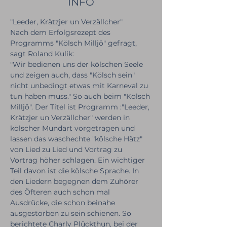
INFO
"Leeder, Krätzjer un Verzällcher"
Nach dem Erfolgsrezept des 
Programms "Kölsch Milljö" gefragt, 
sagt Roland Kulik:

"Wir bedienen uns der kölschen Seele 
und zeigen auch, dass "Kölsch sein" 
nicht unbedingt etwas mit Karneval zu 
tun haben muss." So auch beim "Kölsch 
Milljö". Der Titel ist Programm :"Leeder, 
Krätzjer un Verzällcher" werden in 
kölscher Mundart vorgetragen und 
lassen das waschechte "kölsche Hätz" 
von Lied zu Lied und Vortrag zu 
Vortrag höher schlagen. Ein wichtiger 
Teil davon ist die kölsche Sprache. In 
den Liedern begegnen dem Zuhörer 
des Öfteren auch schon mal 
Ausdrücke, die schon beinahe 
ausgestorben zu sein schienen. So 
berichtete Charly Plückthun, bei der 