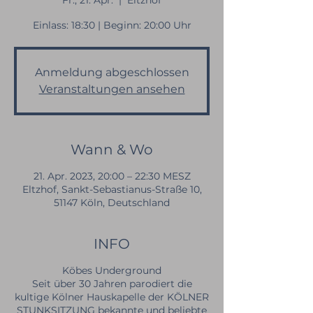
Fr., 21. Apr.
  |  
Eltzhof
Einlass: 18:30 | Beginn: 20:00 Uhr
Anmeldung abgeschlossen
Veranstaltungen ansehen
Wann & Wo
21. Apr. 2023, 20:00 – 22:30 MESZ
Eltzhof, Sankt-Sebastianus-Straße 10,
51147 Köln, Deutschland
INFO
Köbes Underground
Seit über 30 Jahren parodiert die
kultige Kölner Hauskapelle der KÖLNER
STUNKSITZUNG bekannte und beliebte