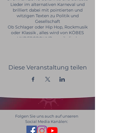
Lieder im alternativen Karneval und
brilliert dabei mit pointierten und
witzigen Texten zu Politik und
Gesellschaft
Ob Schlager oder Hip Hop, Rockmusik
oder Klassik , alles wird von KÖBES
UNDERGROUND musikalisch
verbraten.
Die Spezialität von KÖBES
UNDERGROUND sind die "Kölschen
Coverversionen" bekannter Hits und die
Diese Veranstaltung teilen
respektlosen Parodien von
Karnevalsgrößen und anderen Stars des
Showgeschäfts.
Bei den über 3 – stündigen Live-
Konzerten präsentiert die 11 köpfige
Band ein Programm mit den besten
Musik-Comedy Nummern aus den
letzten Jahren der STUNKSITZUNG.
Der Tambourcorps macht eine
Folgen Sie uns auch auf unseren
grandiose Becken-Performance, im
Social Media Kanälen:
Dreigestirn rockt der Bauer, der Can
Can wird zum Mitsinghit und OZAN