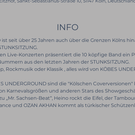
Eltzhof, Sankt-Sebastianus-Straße 10, 51147 Köln, Deutschlan
INFO
seit über 25 Jahren auch über die Grenzen Kölns hina
STUNKSITZUNG.
gen Live-Konzerten präsentiert die 10 köpfige Band ein
ummern aus den letzten Jahren der STUNKSITZUNG.
op, Rockmusik oder Klassik , alles wird von KÖBES UN
BES UNDERGROUND sind die "Kölschen Coverversionen" b
von Karnevalsgrößen und anderen Stars des Showgeschäf
zu „Mr. Sachsen-Beat“, Heino rockt die Eifel, der Tambo
ance und OZAN AKHAN kommt als türkischer Schützen