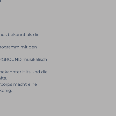
d
us bekannt als die 
 Programm mit den 
DERGROUND musikalisch 
ekannter Hits und die 
ts.
urcorps macht eine 
könig.