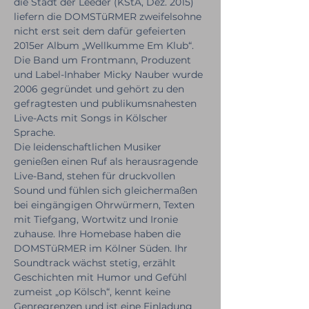
die Stadt der Leeder (KStA, Dez. 2015) 
liefern die DOMSTüRMER zweifelsohne 
nicht erst seit dem dafür gefeierten 
2015er Album „Wellkumme Em Klub“. 
Die Band um Frontmann, Produzent 
und Label-Inhaber Micky Nauber wurde 
2006 gegründet und gehört zu den 
gefragtesten und publikumsnahesten 
Live-Acts mit Songs in Kölscher 
Sprache. 
Die leidenschaftlichen Musiker 
genießen einen Ruf als herausragende 
Live-Band, stehen für druckvollen 
Sound und fühlen sich gleichermaßen 
bei eingängigen Ohrwürmern, Texten 
mit Tiefgang, Wortwitz und Ironie 
zuhause. Ihre Homebase haben die 
DOMSTüRMER im Kölner Süden. Ihr 
Soundtrack wächst stetig, erzählt 
Geschichten mit Humor und Gefühl 
zumeist „op Kölsch“, kennt keine 
Genregrenzen und ist eine Einladung 