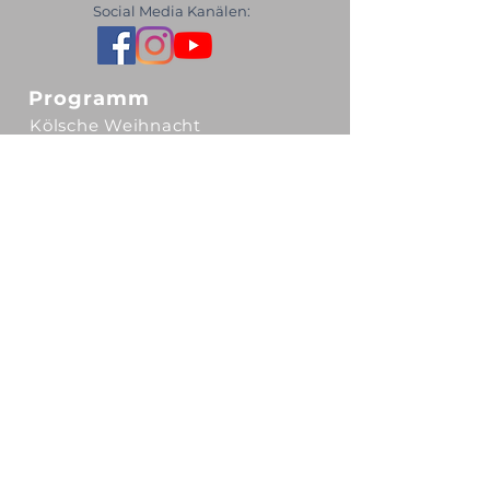
Social Media Kanälen:
Programm
Kölsche Weihnacht
Kölsch Milljö
Kulinarische Verzällcher
Tickets
Gutscheine
Unser Ticketsystem
Spielstätten
Kulturgut Eltzhof
Theater am Tanzbrunnen
OPENAIRPort Gelände Flughafen
MOXY Hotel Flughafen Köln/Bonn