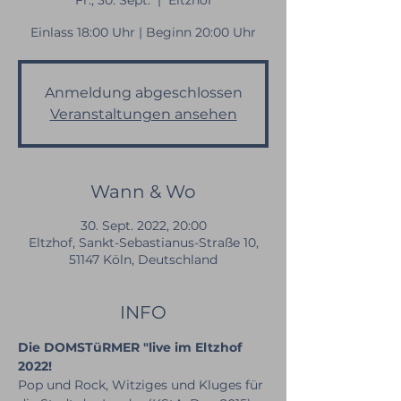
Fr., 30. Sept.
  |  
Eltzhof
Einlass 18:00 Uhr | Beginn 20:00 Uhr
Anmeldung abgeschlossen
Veranstaltungen ansehen
Wann & Wo
30. Sept. 2022, 20:00
Eltzhof, Sankt-Sebastianus-Straße 10,
51147 Köln, Deutschland
INFO
Die DOMSTüRMER "live im Eltzhof 
2022!
Pop und Rock, Witziges und Kluges für 