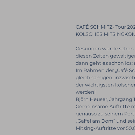
CAFÉ SCHMITZ- Tour 20
KÖLSCHES MITSINGKON
Gesungen wurde schon im
diesen Zeiten gewaltige
dann geht es schon los: 
Im Rahmen der „Café Sch
gleichnamigen, inzwische
der wichtigsten kölsche
werden!
Björn Heuser, Jahrgang 1
Gemeinsame Auftritte m
genauso zu seinem Portf
„Gaffel am Dom“ und sein
Mitsing-Auftritte vor 5