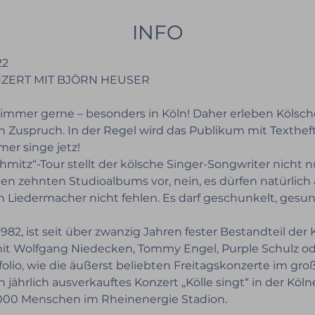
INFO
22
ZERT MIT BJÖRN HEUSER

mer gerne – besonders in Köln! Daher erleben Kölsche
n Zuspruch. In der Regel wird das Publikum mit Texthef
mer singe jetz!
mitz“-Tour stellt der kölsche Singer-Songwriter nicht n
n zehnten Studioalbums vor, nein, es dürfen natürlich a
n Liedermacher nicht fehlen. Es darf geschunkelt, gesu
982, ist seit über zwanzig Jahren fester Bestandteil der 
it Wolfgang Niedecken, Tommy Engel, Purple Schulz ode
olio, wie die äußerst beliebten Freitagskonzerte im gro
 jährlich ausverkauftes Konzert „Kölle singt“ in der Köln
0.000 Menschen im Rheinenergie Stadion.