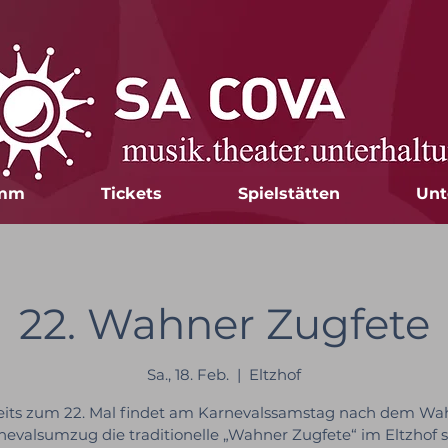
amm
Tickets
Spielstätten
Unt
22. Wahner Zugfete
Sa., 18. Feb.
  |  
Eltzhof
eits zum 22. Mal findet am Karnevalssamstag nach dem Wa
nevalsumzug die traditionelle „Wahner Zugfete“ im Eltzhof st