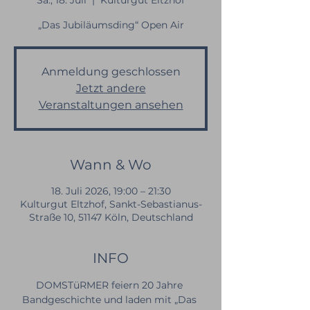
Sa., 18. Juli
  |  
Kulturgut Eltzhof
„Das Jubiläumsding“ Open Air
Anmeldung geschlossen
Jetzt andere
Veranstaltungen ansehen
Wann & Wo
18. Juli 2026, 19:00 – 21:30
Kulturgut Eltzhof, Sankt-Sebastianus-
Straße 10, 51147 Köln, Deutschland
INFO
DOMSTüRMER feiern 20 Jahre 
Bandgeschichte und laden mit „Das 