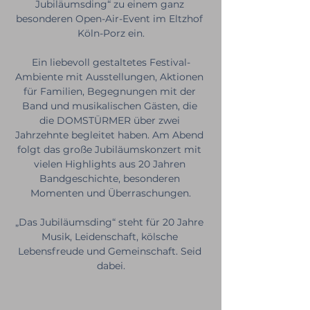
Jubiläumsding“ zu einem ganz 
besonderen Open-Air-Event im Eltzhof 
Köln-Porz ein.
Ein liebevoll gestaltetes Festival-
Ambiente mit Ausstellungen, Aktionen 
für Familien, Begegnungen mit der 
Band und musikalischen Gästen, die 
die DOMSTÜRMER über zwei 
Jahrzehnte begleitet haben. Am Abend 
folgt das große Jubiläumskonzert mit 
vielen Highlights aus 20 Jahren 
Bandgeschichte, besonderen 
Momenten und Überraschungen.
„Das Jubiläumsding“ steht für 20 Jahre 
Musik, Leidenschaft, kölsche 
Lebensfreude und Gemeinschaft. Seid 
dabei.