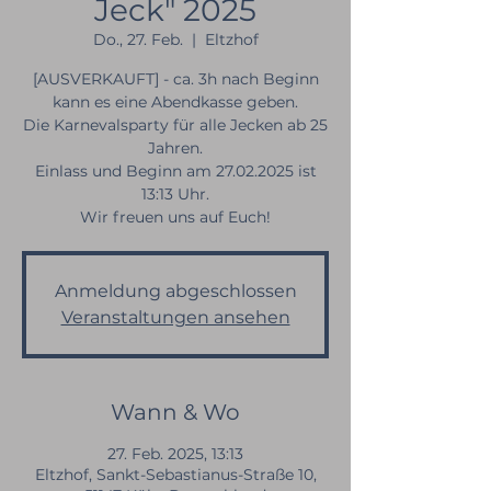
Jeck" 2025
Do., 27. Feb.
  |  
Eltzhof
[AUSVERKAUFT] - ca. 3h nach Beginn
kann es eine Abendkasse geben.
Die Karnevalsparty für alle Jecken ab 25
Jahren.
Einlass und Beginn am 27.02.2025 ist
13:13 Uhr.
Wir freuen uns auf Euch!
Anmeldung abgeschlossen
Veranstaltungen ansehen
Wann & Wo
27. Feb. 2025, 13:13
Eltzhof, Sankt-Sebastianus-Straße 10,