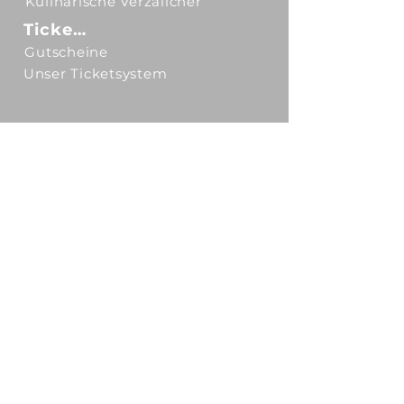
Kulinarische Verzällcher
Tickets
Gutscheine
Unser Ticketsystem
Spielstätten
Kulturgut Eltzhof
Theater am Tanzbrunnen
OPENAIRPort Gelände Flughafen
MOXY Hotel Flughafen Köln/Bonn
Über uns
Geschichte
Kontakt
Newsletter